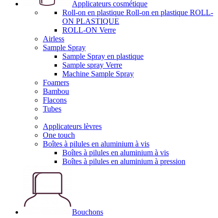
Applicateurs cosmétique
Roll-on en plastique Roll-on en plastique ROLL-
ON PLASTIQUE
ROLL-ON Verre
Airless
Sample Spray
Sample Spray en plastique
Sample spray Verre
Machine Sample Spray
Foamers
Bambou
Flacons
Tubes
Applicateurs lèvres
One touch
Boîtes à pilules en aluminium à vis
Boîtes à pilules en aluminium à vis
Boîtes à pilules en aluminium à pression
Bouchons