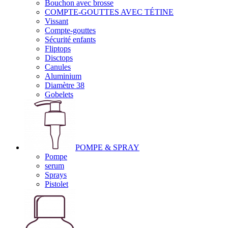
Bouchon avec brosse
COMPTE-GOUTTES AVEC TÉTINE
Vissant
Compte-gouttes
Sécurité enfants
Fliptops
Disctops
Canules
Aluminium
Diamètre 38
Gobelets
POMPE & SPRAY
Pompe
serum
Sprays
Pistolet