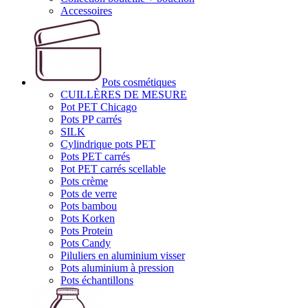
Accessoires
Pots cosmétiques
CUILLÈRES DE MESURE
Pot PET Chicago
Pots PP carrés
SILK
Cylindrique pots PET
Pots PET carrés
Pot PET carrés scellable
Pots crème
Pots de verre
Pots bambou
Pots Korken
Pots Protein
Pots Candy
Piluliers en aluminium visser
Pots aluminium à pression
Pots échantillons