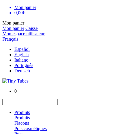
Mon panier
0,00€
Mon panier
Mon panier
Caisse
Mon espace utilisateur
Français
Español
English
Italiano
Português
Deutsch
0
Produits
Produits
Flacons
Pots cosmétiques
Pots