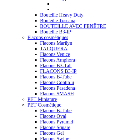
Bouteille Heavy Duty
Bouteille Toscana
BOUTEILLE AVEC FENÊTRE
Bouteille B3-IP
Flacons cosmétiques
Flacons Marilyn
TALQUERA
Flacons Venice
Flacons Amphora
Flacons B3-Tall
FLACONS B3-IP
Flacons B-Tube
Flacons Contin-u
Flacons Pasadena
Flacons SMASH
PET Miniature
PET Cosmétique
Flacons B-Tube
Flacons Oval
Flacons Pyramid
Flacons Square
Flacons Gel
Flacons Swing