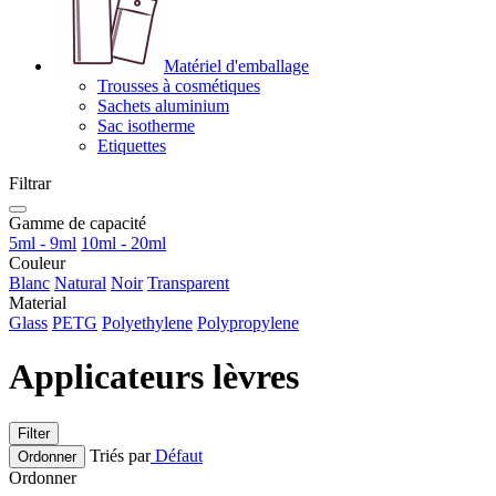
Matériel d'emballage
Trousses à cosmétiques
Sachets aluminium
Sac isotherme
Etiquettes
Filtrar
Gamme de capacité
5ml - 9ml
10ml - 20ml
Couleur
Blanc
Natural
Noir
Transparent
Material
Glass
PETG
Polyethylene
Polypropylene
Applicateurs lèvres
Filter
Triés par
Défaut
Ordonner
Ordonner