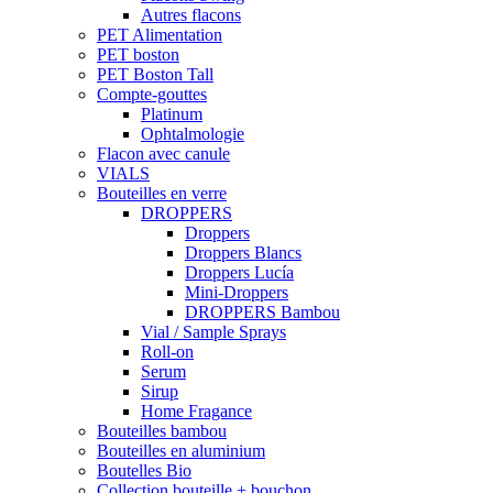
Autres flacons
PET Alimentation
PET boston
PET Boston Tall
Compte-gouttes
Platinum
Ophtalmologie
Flacon avec canule
VIALS
Bouteilles en verre
DROPPERS
Droppers
Droppers Blancs
Droppers Lucía
Mini-Droppers
DROPPERS Bambou
Vial / Sample Sprays
Roll-on
Serum
Sirup
Home Fragance
Bouteilles bambou
Bouteilles en aluminium
Boutelles Bio
Collection bouteille + bouchon