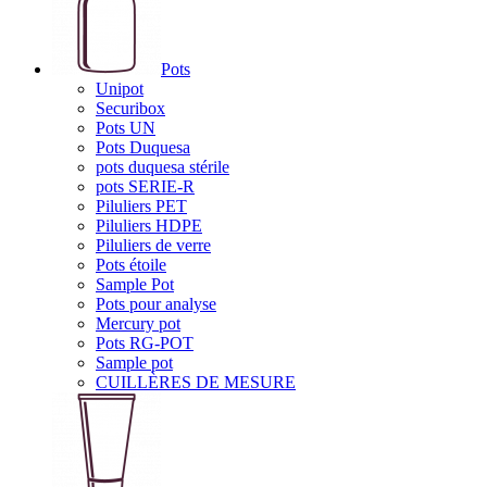
Pots
Unipot
Securibox
Pots UN
Pots Duquesa
pots duquesa stérile
pots SERIE-R
Piluliers PET
Piluliers HDPE
Piluliers de verre
Pots étoile
Sample Pot
Pots pour analyse
Mercury pot
Pots RG-POT
Sample pot
CUILLÈRES DE MESURE