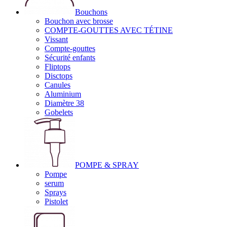
Bouchons
Bouchon avec brosse
COMPTE-GOUTTES AVEC TÉTINE
Vissant
Compte-gouttes
Sécurité enfants
Fliptops
Disctops
Canules
Aluminium
Diamètre 38
Gobelets
POMPE & SPRAY
Pompe
serum
Sprays
Pistolet