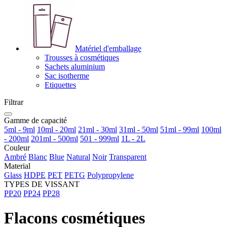
Matériel d'emballage
Trousses à cosmétiques
Sachets aluminium
Sac isotherme
Etiquettes
Filtrar
Gamme de capacité
5ml - 9ml
10ml - 20ml
21ml - 30ml
31ml - 50ml
51ml - 99ml
100ml
- 200ml
201ml - 500ml
501 - 999ml
1L - 2L
Couleur
Ambré
Blanc
Blue
Natural
Noir
Transparent
Material
Glass
HDPE
PET
PETG
Polypropylene
TYPES DE VISSANT
PP20
PP24
PP28
Flacons cosmétiques