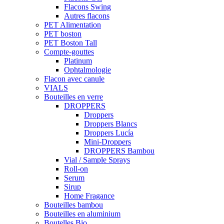
Flacons Swing
Autres flacons
PET Alimentation
PET boston
PET Boston Tall
Compte-gouttes
Platinum
Ophtalmologie
Flacon avec canule
VIALS
Bouteilles en verre
DROPPERS
Droppers
Droppers Blancs
Droppers Lucía
Mini-Droppers
DROPPERS Bambou
Vial / Sample Sprays
Roll-on
Serum
Sirup
Home Fragance
Bouteilles bambou
Bouteilles en aluminium
Boutelles Bio