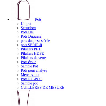
Pots
Unipot
Securibox
Pots UN
Pots Duquesa
pots duquesa stérile
pots SERIE-R
Piluliers PET
Piluliers HDPE
Piluliers de verre
Pots étoile
Sample Pot
Pots pour analyse
Mercury pot
Pots RG-POT
Sample pot
CUILLÈRES DE MESURE