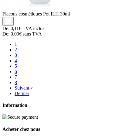
Flacons cosmétiques
Pot ILH 30ml
De:
0,11€
TVA inclus
De:
0,09€
sans TVA
1
2
3
4
5
6
7
8
Suivant >
Dernier
Information
Acheter chez nous