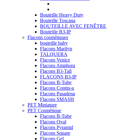
Bouteille Heavy Duty
Bouteille Toscana
BOUTEILLE AVEC FENÊTRE
Bouteille B3-IP
Flacons cosmétiques
bouteille baby
Flacons Marilyn
TALQUERA
Flacons Venice
Flacons Amphora
Flacons B3-Tall
FLACONS B3-IP
Flacons B-Tube
Flacons Contin-u
Flacons Pasadena
Flacons SMASH
PET Miniature
PET Cosmétique
Flacons B-Tube
Flacons Oval
Flacons Pyramid
Flacons Square
Flacons Gel