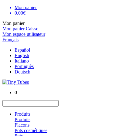
Mon panier
0,00€
Mon panier
Mon panier
Caisse
Mon espace utilisateur
Français
Español
English
Italiano
Português
Deutsch
0
Produits
Produits
Flacons
Pots cosmétiques
Pots