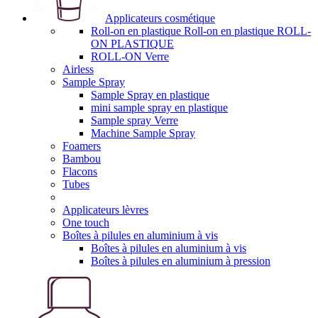
Applicateurs cosmétique
Roll-on en plastique Roll-on en plastique ROLL-
ON PLASTIQUE
ROLL-ON Verre
Airless
Sample Spray
Sample Spray en plastique
mini sample spray en plastique
Sample spray Verre
Machine Sample Spray
Foamers
Bambou
Flacons
Tubes
Applicateurs lèvres
One touch
Boîtes à pilules en aluminium à vis
Boîtes à pilules en aluminium à vis
Boîtes à pilules en aluminium à pression