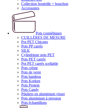
Collection bouteille + bouchon
Accessoires
Pots cosmétiques
CUILLÈRES DE MESURE
Pot PET Chicago
Pots PP carrés
SILK
Cylindrique pots PET
Pots PET carrés
Pot PET carrés scellable
Pots crème
Pots de verre
Pots bambou
Pots Korken
Pots Protein
Pots Candy
Piluliers en aluminium visser
Pots aluminium à pression
Pots échantillons