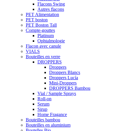
Flacons Swing
Autres flacons
PET Alimentation
PET boston
PET Boston Tall
Compte-gouttes
Platinum
Ophtalmologie
Flacon avec canule
VIALS
Bouteilles en verre
DROPPERS
Droppers
Droppers Blancs
Droppers Lucía
Mini-Droppers
DROPPERS Bambou
Vial / Sample Sprays
Roll-on
Serum
Sirup
Home Fragance
Bouteilles bambou
Bouteilles en aluminium
Boutelles Bio