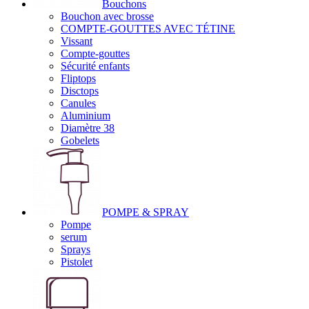
Bouchons
Bouchon avec brosse
COMPTE-GOUTTES AVEC TÉTINE
Vissant
Compte-gouttes
Sécurité enfants
Fliptops
Disctops
Canules
Aluminium
Diamètre 38
Gobelets
POMPE & SPRAY
Pompe
serum
Sprays
Pistolet