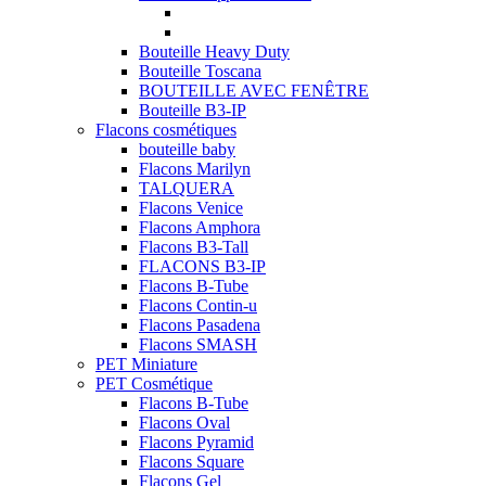
Bouteille Heavy Duty
Bouteille Toscana
BOUTEILLE AVEC FENÊTRE
Bouteille B3-IP
Flacons cosmétiques
bouteille baby
Flacons Marilyn
TALQUERA
Flacons Venice
Flacons Amphora
Flacons B3-Tall
FLACONS B3-IP
Flacons B-Tube
Flacons Contin-u
Flacons Pasadena
Flacons SMASH
PET Miniature
PET Cosmétique
Flacons B-Tube
Flacons Oval
Flacons Pyramid
Flacons Square
Flacons Gel