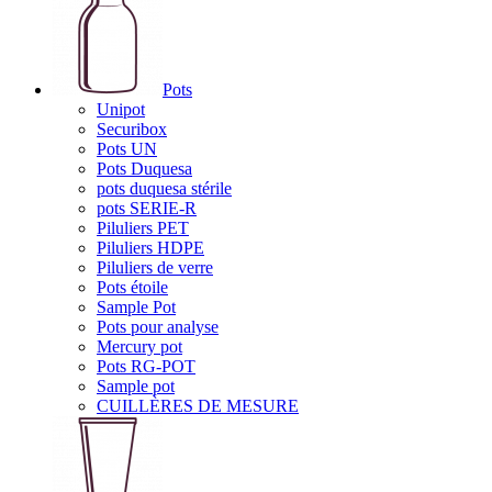
Pots
Unipot
Securibox
Pots UN
Pots Duquesa
pots duquesa stérile
pots SERIE-R
Piluliers PET
Piluliers HDPE
Piluliers de verre
Pots étoile
Sample Pot
Pots pour analyse
Mercury pot
Pots RG-POT
Sample pot
CUILLÈRES DE MESURE