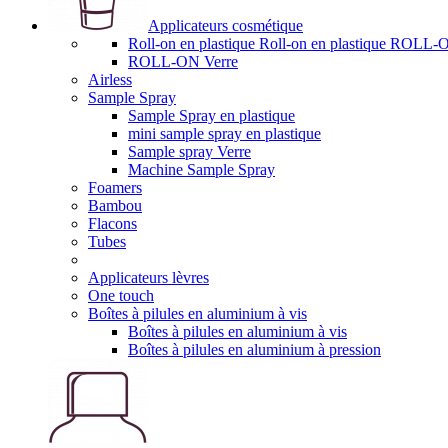
Applicateurs cosmétique
Roll-on en plastique Roll-on en plastique RO
ROLL-ON Verre
Airless
Sample Spray
Sample Spray en plastique
mini sample spray en plastique
Sample spray Verre
Machine Sample Spray
Foamers
Bambou
Flacons
Tubes
Applicateurs lèvres
One touch
Boîtes à pilules en aluminium à vis
Boîtes à pilules en aluminium à vis
Boîtes à pilules en aluminium à pression