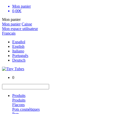
Mon panier
0,00€
Mon panier
Mon panier
Caisse
Mon espace utilisateur
Français
Español
English
Italiano
Português
Deutsch
0
Produits
Produits
Flacons
Pots cosmétiques
Pots