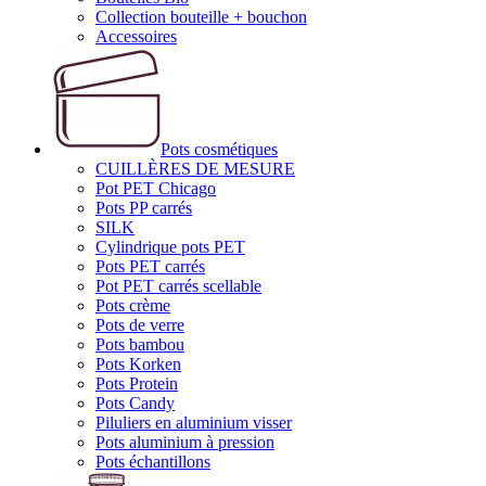
Collection bouteille + bouchon
Accessoires
Pots cosmétiques
CUILLÈRES DE MESURE
Pot PET Chicago
Pots PP carrés
SILK
Cylindrique pots PET
Pots PET carrés
Pot PET carrés scellable
Pots crème
Pots de verre
Pots bambou
Pots Korken
Pots Protein
Pots Candy
Piluliers en aluminium visser
Pots aluminium à pression
Pots échantillons