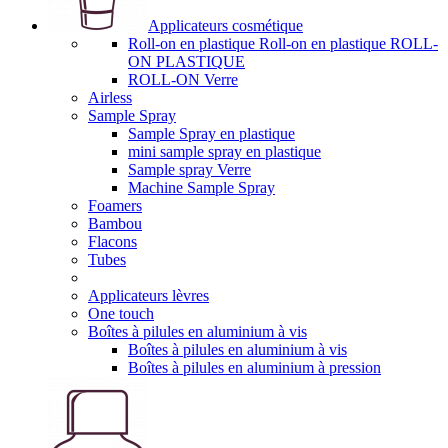
Applicateurs cosmétique
Roll-on en plastique Roll-on en plastique ROLL-
ON PLASTIQUE
ROLL-ON Verre
Airless
Sample Spray
Sample Spray en plastique
mini sample spray en plastique
Sample spray Verre
Machine Sample Spray
Foamers
Bambou
Flacons
Tubes
Applicateurs lèvres
One touch
Boîtes à pilules en aluminium à vis
Boîtes à pilules en aluminium à vis
Boîtes à pilules en aluminium à pression