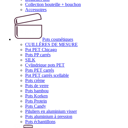
Collection bouteille + bouchon
Accessoires
Pots cosmétiques
CUILLÈRES DE MESURE
Pot PET Chicago
Pots PP carrés
SILK
Cylindrique pots PET
Pots PET carrés
Pot PET carrés scellable
Pots crème
Pots de verre
Pots bambou
Pots Korken
Pots Protein
Pots Candy
Piluliers en aluminium visser
Pots aluminium à pression
Pots échantillons