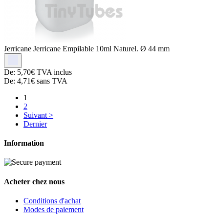
Jerricane
Jerricane Empilable 10ml Naturel. Ø 44 mm
De:
5,70€
TVA inclus
De:
4,71€
sans TVA
1
2
Suivant >
Dernier
Information
Acheter chez nous
Conditions d'achat
Modes de paiement