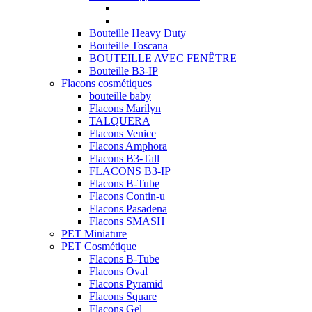
Bouteille Heavy Duty
Bouteille Toscana
BOUTEILLE AVEC FENÊTRE
Bouteille B3-IP
Flacons cosmétiques
bouteille baby
Flacons Marilyn
TALQUERA
Flacons Venice
Flacons Amphora
Flacons B3-Tall
FLACONS B3-IP
Flacons B-Tube
Flacons Contin-u
Flacons Pasadena
Flacons SMASH
PET Miniature
PET Cosmétique
Flacons B-Tube
Flacons Oval
Flacons Pyramid
Flacons Square
Flacons Gel