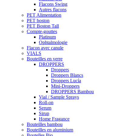
Flacons Swing
Autres flacons
PET Alimentation
PET boston
PET Boston Tall
Compte-gouttes
Platinum
Ophtalmologie
Flacon avec canule
VIALS
Bouteilles en verre
DROPPERS
Droppers
Droppers Blancs
Droppers Lucía
Mini-Droppers
DROPPERS Bambou
Vial / Sample Sprays
Roll-on
Serum
Sirup
Home Fragance
Bouteilles bambou
Bouteilles en aluminium
Boutelles Bio