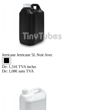
Jerricane
Jerricane 5L Noir Avec
De:
1,31€
TVA inclus
De:
1,08€
sans TVA