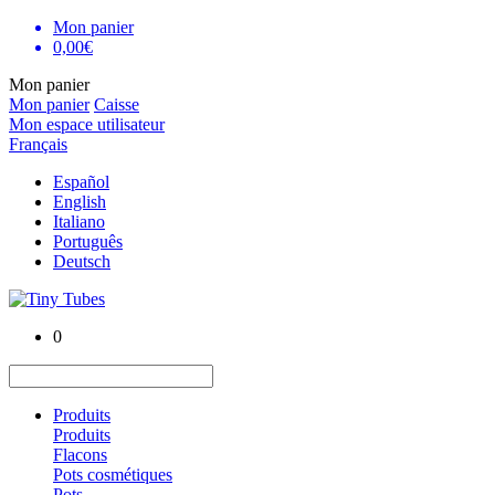
Mon panier
0,00€
Mon panier
Mon panier
Caisse
Mon espace utilisateur
Français
Español
English
Italiano
Português
Deutsch
0
Produits
Produits
Flacons
Pots cosmétiques
Pots