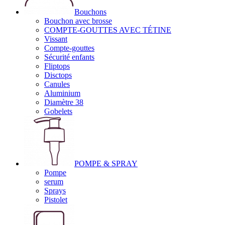
Bouchons
Bouchon avec brosse
COMPTE-GOUTTES AVEC TÉTINE
Vissant
Compte-gouttes
Sécurité enfants
Fliptops
Disctops
Canules
Aluminium
Diamètre 38
Gobelets
POMPE & SPRAY
Pompe
serum
Sprays
Pistolet