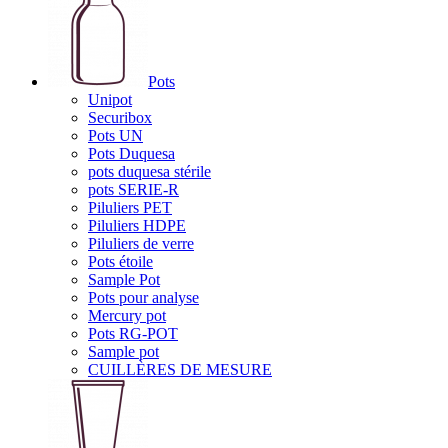
Pots
Unipot
Securibox
Pots UN
Pots Duquesa
pots duquesa stérile
pots SERIE-R
Piluliers PET
Piluliers HDPE
Piluliers de verre
Pots étoile
Sample Pot
Pots pour analyse
Mercury pot
Pots RG-POT
Sample pot
CUILLÈRES DE MESURE