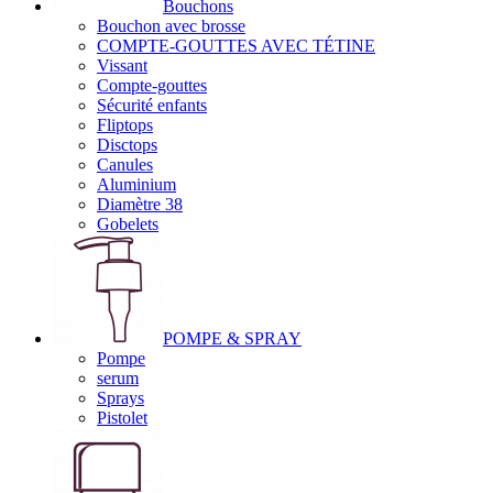
Bouchons
Bouchon avec brosse
COMPTE-GOUTTES AVEC TÉTINE
Vissant
Compte-gouttes
Sécurité enfants
Fliptops
Disctops
Canules
Aluminium
Diamètre 38
Gobelets
POMPE & SPRAY
Pompe
serum
Sprays
Pistolet