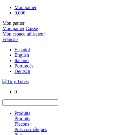
Mon panier
0,00€
Mon panier
Mon panier
Caisse
Mon espace utilisateur
Français
Español
English
Italiano
Português
Deutsch
0
Produits
Produits
Flacons
Pots cosmétiques
Pots