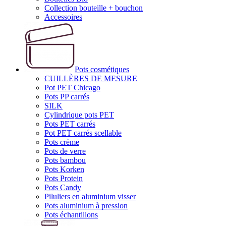
Collection bouteille + bouchon
Accessoires
Pots cosmétiques
CUILLÈRES DE MESURE
Pot PET Chicago
Pots PP carrés
SILK
Cylindrique pots PET
Pots PET carrés
Pot PET carrés scellable
Pots crème
Pots de verre
Pots bambou
Pots Korken
Pots Protein
Pots Candy
Piluliers en aluminium visser
Pots aluminium à pression
Pots échantillons