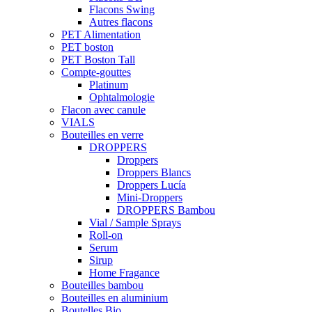
Flacons Swing
Autres flacons
PET Alimentation
PET boston
PET Boston Tall
Compte-gouttes
Platinum
Ophtalmologie
Flacon avec canule
VIALS
Bouteilles en verre
DROPPERS
Droppers
Droppers Blancs
Droppers Lucía
Mini-Droppers
DROPPERS Bambou
Vial / Sample Sprays
Roll-on
Serum
Sirup
Home Fragance
Bouteilles bambou
Bouteilles en aluminium
Boutelles Bio