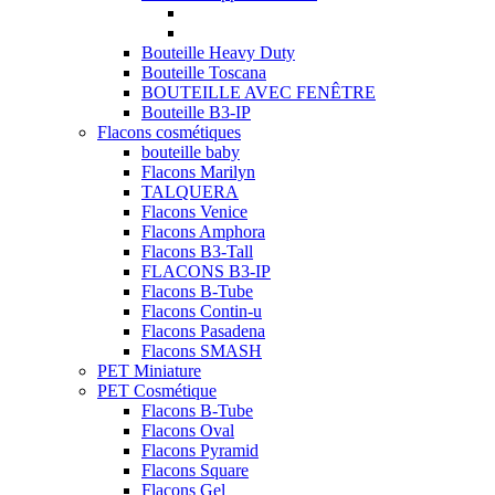
Bouteille Heavy Duty
Bouteille Toscana
BOUTEILLE AVEC FENÊTRE
Bouteille B3-IP
Flacons cosmétiques
bouteille baby
Flacons Marilyn
TALQUERA
Flacons Venice
Flacons Amphora
Flacons B3-Tall
FLACONS B3-IP
Flacons B-Tube
Flacons Contin-u
Flacons Pasadena
Flacons SMASH
PET Miniature
PET Cosmétique
Flacons B-Tube
Flacons Oval
Flacons Pyramid
Flacons Square
Flacons Gel