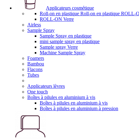
Applicateurs cosmétique
Roll-on en plastique Roll-on en plastique RO
ROLL-ON Verre
Airless
Sample Spray
Sample Spray en plastique
mini sample spray en plastique
Sample spray Verre
Machine Sample Spray
Foamers
Bambou
Flacons
Tubes
Applicateurs lèvres
One touch
Boîtes à pilules en aluminium à vis
Boîtes à pilules en aluminium à vis
Boîtes à pilules en aluminium à pression