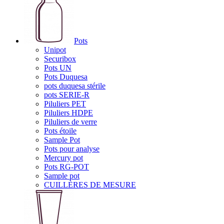
Pots
Unipot
Securibox
Pots UN
Pots Duquesa
pots duquesa stérile
pots SERIE-R
Piluliers PET
Piluliers HDPE
Piluliers de verre
Pots étoile
Sample Pot
Pots pour analyse
Mercury pot
Pots RG-POT
Sample pot
CUILLÈRES DE MESURE