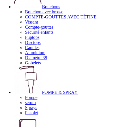
Bouchons
Bouchon avec brosse
COMPTE-GOUTTES AVEC TÉTINE
Vissant
Compte-gouttes
Sécurité enfants
Fliptops
Disctops
Canules
Aluminium
Diamètre 38
Gobelets
POMPE & SPRAY
Pompe
serum
Sprays
Pistolet