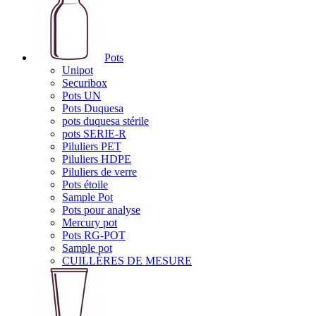
Pots
Unipot
Securibox
Pots UN
Pots Duquesa
pots duquesa stérile
pots SERIE-R
Piluliers PET
Piluliers HDPE
Piluliers de verre
Pots étoile
Sample Pot
Pots pour analyse
Mercury pot
Pots RG-POT
Sample pot
CUILLÈRES DE MESURE