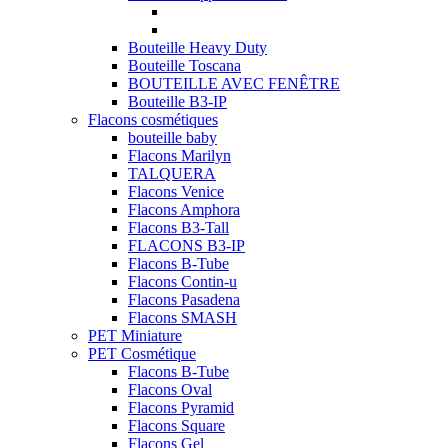
Bouteille Heavy Duty
Bouteille Toscana
BOUTEILLE AVEC FENÊTRE
Bouteille B3-IP
Flacons cosmétiques
bouteille baby
Flacons Marilyn
TALQUERA
Flacons Venice
Flacons Amphora
Flacons B3-Tall
FLACONS B3-IP
Flacons B-Tube
Flacons Contin-u
Flacons Pasadena
Flacons SMASH
PET Miniature
PET Cosmétique
Flacons B-Tube
Flacons Oval
Flacons Pyramid
Flacons Square
Flacons Gel