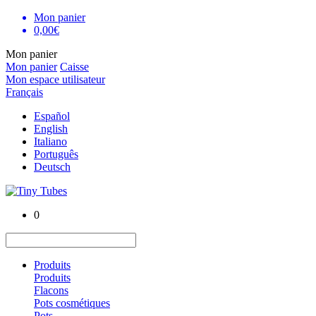
Mon panier
0,00€
Mon panier
Mon panier
Caisse
Mon espace utilisateur
Français
Español
English
Italiano
Português
Deutsch
0
Produits
Produits
Flacons
Pots cosmétiques
Pots