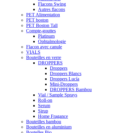
Flacons Swing
Autres flacons
PET Alimentation
PET boston
PET Boston Tall
Compte-gouttes
Platinum
Ophtalmologie
Flacon avec canule
VIALS
Bouteilles en verre
DROPPERS
Droppers
Droppers Blancs
Droppers Lucía
Mini-Droppers
DROPPERS Bambou
Vial / Sample Sprays
Roll-on
Serum
Sirup
Home Fragance
Bouteilles bambou
Bouteilles en aluminium
Boutelles Bio