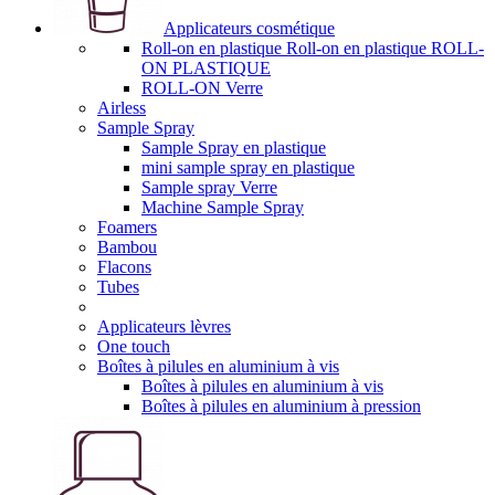
Applicateurs cosmétique
Roll-on en plastique Roll-on en plastique ROLL-
ON PLASTIQUE
ROLL-ON Verre
Airless
Sample Spray
Sample Spray en plastique
mini sample spray en plastique
Sample spray Verre
Machine Sample Spray
Foamers
Bambou
Flacons
Tubes
Applicateurs lèvres
One touch
Boîtes à pilules en aluminium à vis
Boîtes à pilules en aluminium à vis
Boîtes à pilules en aluminium à pression