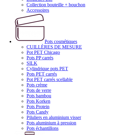
Collection bouteille + bouchon
Accessoires
Pots cosmétiques
CUILLÈRES DE MESURE
Pot PET Chicago
Pots PP carrés
SILK
Cylindrique pots PET
Pots PET carrés
Pot PET carrés scellable
Pots crème
Pots de verre
Pots bambou
Pots Korken
Pots Protein
Pots Candy
Piluliers en aluminium visser
Pots aluminium à pression
Pots échantillons