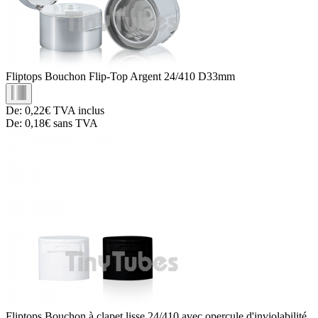
Fliptops
Bouchon Flip-Top Argent 24/410 D33mm
De:
0,22€
TVA inclus
De:
0,18€
sans TVA
Fliptops
Bouchon à clapet lisse 24/410 avec opercule d'inviolabilité