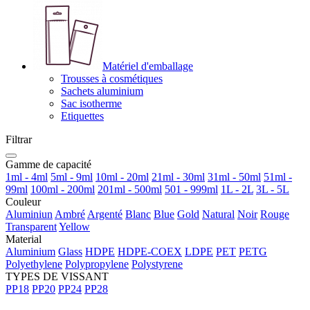
Matériel d'emballage
Trousses à cosmétiques
Sachets aluminium
Sac isotherme
Etiquettes
Filtrar
Gamme de capacité
1ml - 4ml
5ml - 9ml
10ml - 20ml
21ml - 30ml
31ml - 50ml
51ml -
99ml
100ml - 200ml
201ml - 500ml
501 - 999ml
1L - 2L
3L - 5L
Couleur
Aluminiun
Ambré
Argenté
Blanc
Blue
Gold
Natural
Noir
Rouge
Transparent
Yellow
Material
Aluminium
Glass
HDPE
HDPE-COEX
LDPE
PET
PETG
Polyethylene
Polypropylene
Polystyrene
TYPES DE VISSANT
PP18
PP20
PP24
PP28