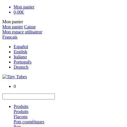
Mon panier
0,00€
Mon panier
Mon panier
Caisse
Mon espace utilisateur
Français
Español
English
Italiano
Português
Deutsch
0
Produits
Produits
Flacons
Pots cosmétiques
Pots