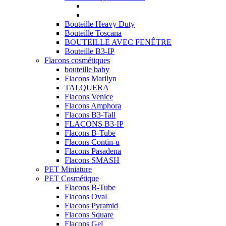
Bouteille Heavy Duty
Bouteille Toscana
BOUTEILLE AVEC FENÊTRE
Bouteille B3-IP
Flacons cosmétiques
bouteille baby
Flacons Marilyn
TALQUERA
Flacons Venice
Flacons Amphora
Flacons B3-Tall
FLACONS B3-IP
Flacons B-Tube
Flacons Contin-u
Flacons Pasadena
Flacons SMASH
PET Miniature
PET Cosmétique
Flacons B-Tube
Flacons Oval
Flacons Pyramid
Flacons Square
Flacons Gel