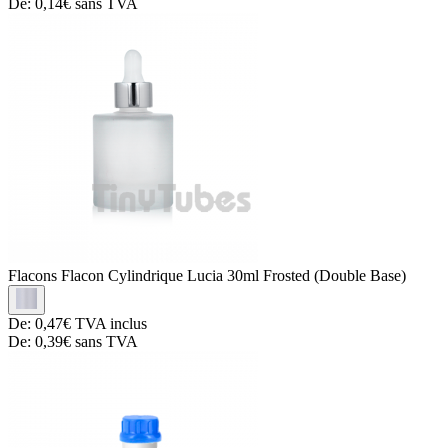
De:
0,14€
sans TVA
Flacons
Flacon Cylindrique Lucia 30ml Frosted (Double Base)
De:
0,47€
TVA inclus
De:
0,39€
sans TVA