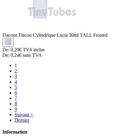
Flacons
Flacon Cylindrique Lucia 30ml TALL Frosted
De:
0,29€
TVA inclus
De:
0,24€
sans TVA
1
2
3
4
5
6
7
8
9
Suivant >
Dernier
Information