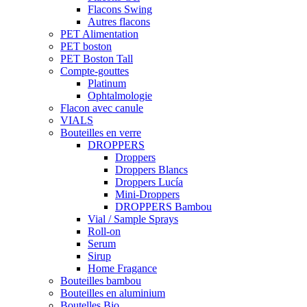
Flacons Swing
Autres flacons
PET Alimentation
PET boston
PET Boston Tall
Compte-gouttes
Platinum
Ophtalmologie
Flacon avec canule
VIALS
Bouteilles en verre
DROPPERS
Droppers
Droppers Blancs
Droppers Lucía
Mini-Droppers
DROPPERS Bambou
Vial / Sample Sprays
Roll-on
Serum
Sirup
Home Fragance
Bouteilles bambou
Bouteilles en aluminium
Boutelles Bio