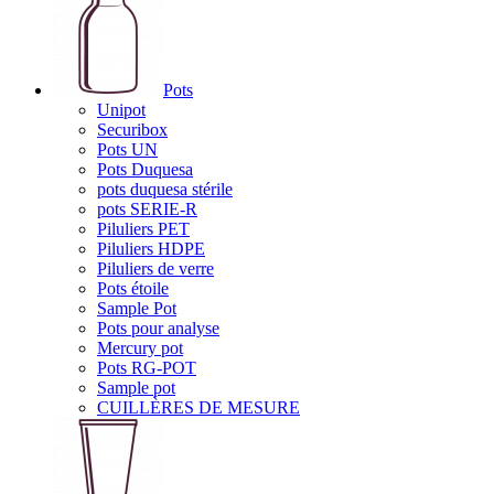
Pots
Unipot
Securibox
Pots UN
Pots Duquesa
pots duquesa stérile
pots SERIE-R
Piluliers PET
Piluliers HDPE
Piluliers de verre
Pots étoile
Sample Pot
Pots pour analyse
Mercury pot
Pots RG-POT
Sample pot
CUILLÈRES DE MESURE