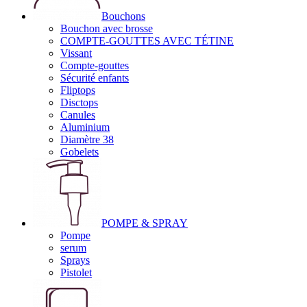
Bouchons
Bouchon avec brosse
COMPTE-GOUTTES AVEC TÉTINE
Vissant
Compte-gouttes
Sécurité enfants
Fliptops
Disctops
Canules
Aluminium
Diamètre 38
Gobelets
POMPE & SPRAY
Pompe
serum
Sprays
Pistolet