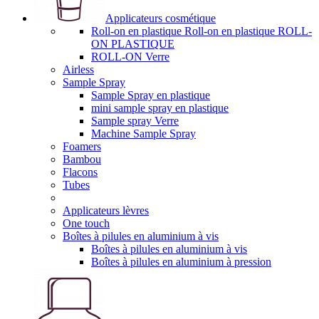
Applicateurs cosmétique
Roll-on en plastique Roll-on en plastique ROLL-
ON PLASTIQUE
ROLL-ON Verre
Airless
Sample Spray
Sample Spray en plastique
mini sample spray en plastique
Sample spray Verre
Machine Sample Spray
Foamers
Bambou
Flacons
Tubes
Applicateurs lèvres
One touch
Boîtes à pilules en aluminium à vis
Boîtes à pilules en aluminium à vis
Boîtes à pilules en aluminium à pression