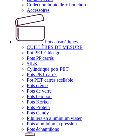
Collection bouteille + bouchon
Accessoires
Pots cosmétiques
CUILLÈRES DE MESURE
Pot PET Chicago
Pots PP carrés
SILK
Cylindrique pots PET
Pots PET carrés
Pot PET carrés scellable
Pots crème
Pots de verre
Pots bambou
Pots Korken
Pots Protein
Pots Candy
Piluliers en aluminium visser
Pots aluminium à pression
Pots échantillons