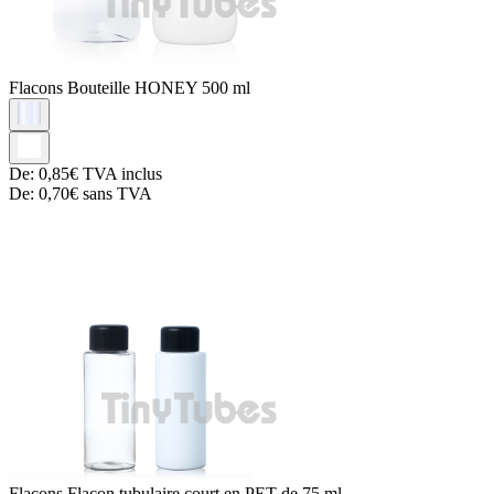
Flacons
Bouteille HONEY 500 ml
De:
0,85€
TVA inclus
De:
0,70€
sans TVA
Flacons
Flacon tubulaire court en PET de 75 ml