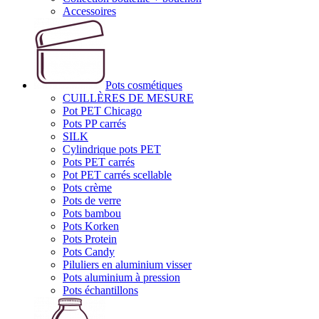
Accessoires
Pots cosmétiques
CUILLÈRES DE MESURE
Pot PET Chicago
Pots PP carrés
SILK
Cylindrique pots PET
Pots PET carrés
Pot PET carrés scellable
Pots crème
Pots de verre
Pots bambou
Pots Korken
Pots Protein
Pots Candy
Piluliers en aluminium visser
Pots aluminium à pression
Pots échantillons