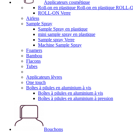
Applicateurs cosmétique
Roll-on en plastique Roll-on en plastique RO
ROLL-ON Verre
Airless
Sample Spray
Sample Spray en plastique
mini sample spray en plastique
Sample spray Verre
Machine Sample Spray
Foamers
Bambou
Flacons
Tubes
Applicateurs lèvres
One touch
Boîtes à pilules en aluminium à vis
Boîtes à pilules en aluminium à vis
Boîtes à pilules en aluminium à pression
Bouchons