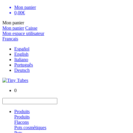
Mon panier
0,00€
Mon panier
Mon panier
Caisse
Mon espace utilisateur
Français
Español
English
Italiano
Português
Deutsch
0
Produits
Produits
Flacons
Pots cosmétiques
Pots