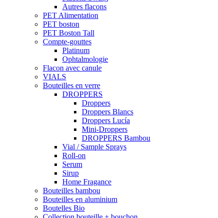
Autres flacons
PET Alimentation
PET boston
PET Boston Tall
Compte-gouttes
Platinum
Ophtalmologie
Flacon avec canule
VIALS
Bouteilles en verre
DROPPERS
Droppers
Droppers Blancs
Droppers Lucía
Mini-Droppers
DROPPERS Bambou
Vial / Sample Sprays
Roll-on
Serum
Sirup
Home Fragance
Bouteilles bambou
Bouteilles en aluminium
Boutelles Bio
Collection bouteille + bouchon