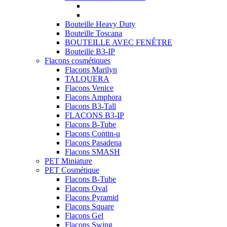
Bouteille Heavy Duty
Bouteille Toscana
BOUTEILLE AVEC FENÊTRE
Bouteille B3-IP
Flacons cosmétiques
Flacons Marilyn
TALQUERA
Flacons Venice
Flacons Amphora
Flacons B3-Tall
FLACONS B3-IP
Flacons B-Tube
Flacons Contin-u
Flacons Pasadena
Flacons SMASH
PET Miniature
PET Cosmétique
Flacons B-Tube
Flacons Oval
Flacons Pyramid
Flacons Square
Flacons Gel
Flacons Swing