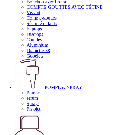
Bouchon avec brosse
COMPTE-GOUTTES AVEC TÉTINE
Vissant
Compte-gouttes
Sécurité enfants
Fliptops
Disctops
Canules
Aluminium
Diamètre 38
Gobelets
POMPE & SPRAY
Pompe
serum
Sprays
Pistolet