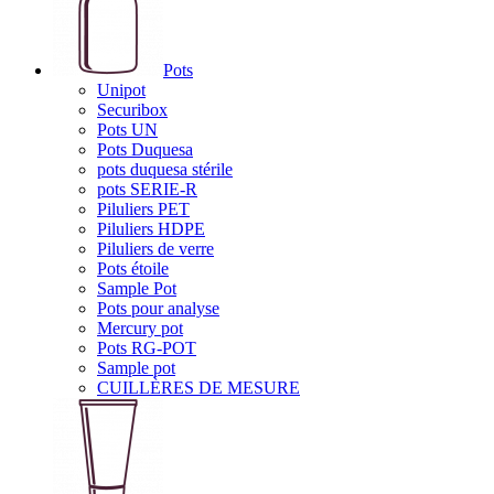
Pots
Unipot
Securibox
Pots UN
Pots Duquesa
pots duquesa stérile
pots SERIE-R
Piluliers PET
Piluliers HDPE
Piluliers de verre
Pots étoile
Sample Pot
Pots pour analyse
Mercury pot
Pots RG-POT
Sample pot
CUILLÈRES DE MESURE