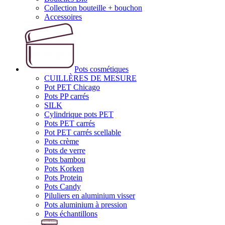
Collection bouteille + bouchon
Accessoires
Pots cosmétiques
CUILLÈRES DE MESURE
Pot PET Chicago
Pots PP carrés
SILK
Cylindrique pots PET
Pots PET carrés
Pot PET carrés scellable
Pots crème
Pots de verre
Pots bambou
Pots Korken
Pots Protein
Pots Candy
Piluliers en aluminium visser
Pots aluminium à pression
Pots échantillons