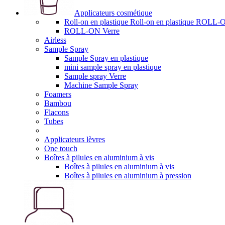
Applicateurs cosmétique
Roll-on en plastique Roll-on en plastique RO
ROLL-ON Verre
Airless
Sample Spray
Sample Spray en plastique
mini sample spray en plastique
Sample spray Verre
Machine Sample Spray
Foamers
Bambou
Flacons
Tubes
Applicateurs lèvres
One touch
Boîtes à pilules en aluminium à vis
Boîtes à pilules en aluminium à vis
Boîtes à pilules en aluminium à pression