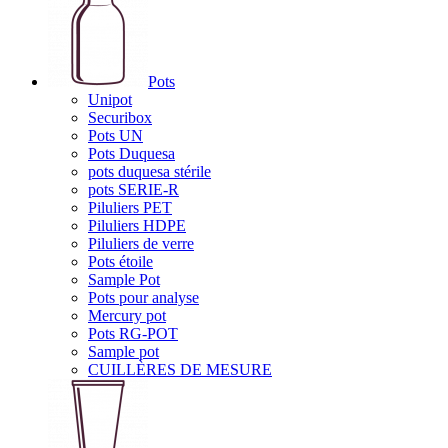
Pots
Unipot
Securibox
Pots UN
Pots Duquesa
pots duquesa stérile
pots SERIE-R
Piluliers PET
Piluliers HDPE
Piluliers de verre
Pots étoile
Sample Pot
Pots pour analyse
Mercury pot
Pots RG-POT
Sample pot
CUILLÈRES DE MESURE