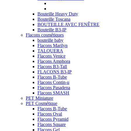
Bouteille Heavy Duty
Bouteille Toscana
BOUTEILLE AVEC FENÊTRE
Bouteille B3-IP
Flacons cosmétiques
bouteille baby
Flacons Marilyn
TALQUERA
Flacons Venice
Flacons Amphora
Flacons B3-Tall
FLACONS B3-IP
Flacons B-Tube
Flacons Contin-u
Flacons Pasadena
Flacons SMASH
PET Miniature
PET Cosmétique
Flacons B-Tube
Flacons Oval
Flacons Pyramid
Flacons Square
Flacons Gel