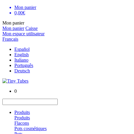
Mon panier
0,00€
Mon panier
Mon panier
Caisse
Mon espace utilisateur
Français
Español
English
Italiano
Português
Deutsch
0
Produits
Produits
Flacons
Pots cosmétiques
Pots