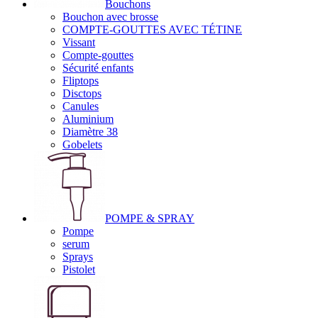
Bouchons
Bouchon avec brosse
COMPTE-GOUTTES AVEC TÉTINE
Vissant
Compte-gouttes
Sécurité enfants
Fliptops
Disctops
Canules
Aluminium
Diamètre 38
Gobelets
POMPE & SPRAY
Pompe
serum
Sprays
Pistolet