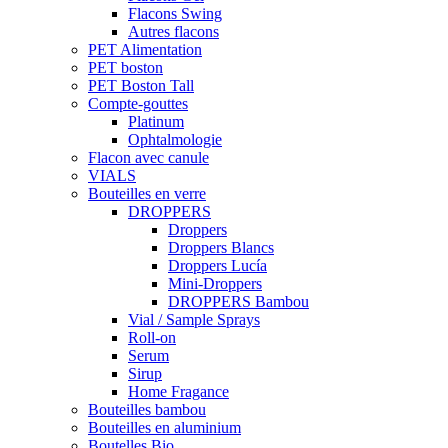
Flacons Swing
Autres flacons
PET Alimentation
PET boston
PET Boston Tall
Compte-gouttes
Platinum
Ophtalmologie
Flacon avec canule
VIALS
Bouteilles en verre
DROPPERS
Droppers
Droppers Blancs
Droppers Lucía
Mini-Droppers
DROPPERS Bambou
Vial / Sample Sprays
Roll-on
Serum
Sirup
Home Fragance
Bouteilles bambou
Bouteilles en aluminium
Boutelles Bio