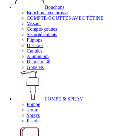
Bouchons
Bouchon avec brosse
COMPTE-GOUTTES AVEC TÉTINE
Vissant
Compte-gouttes
Sécurité enfants
Fliptops
Disctops
Canules
Aluminium
Diamètre 38
Gobelets
POMPE & SPRAY
Pompe
serum
Sprays
Pistolet