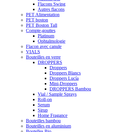
Flacons Swing
Autres flacons
PET Alimentation
PET boston
PET Boston Tall
Compte-gouttes
Platinum
Ophtalmologie
Flacon avec canule
VIALS
Bouteilles en verre
DROPPERS
Droppers
Droppers Blancs
Droppers Lucía
Mini-Droppers
DROPPERS Bambou
Vial / Sample Sprays
Roll-on
Serum
Sirup
Home Fragance
Bouteilles bambou
Bouteilles en aluminium
Boutelles Bio