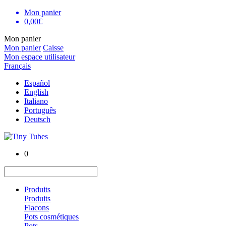
Mon panier
0,00€
Mon panier
Mon panier
Caisse
Mon espace utilisateur
Français
Español
English
Italiano
Português
Deutsch
0
Produits
Produits
Flacons
Pots cosmétiques
Pots