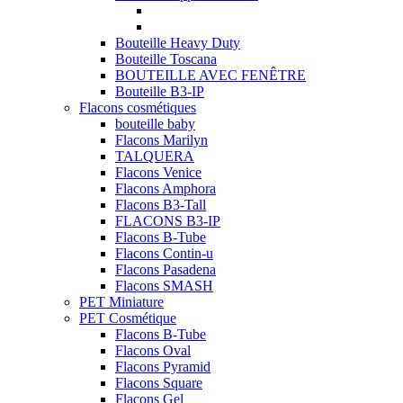
Bouteille Heavy Duty
Bouteille Toscana
BOUTEILLE AVEC FENÊTRE
Bouteille B3-IP
Flacons cosmétiques
bouteille baby
Flacons Marilyn
TALQUERA
Flacons Venice
Flacons Amphora
Flacons B3-Tall
FLACONS B3-IP
Flacons B-Tube
Flacons Contin-u
Flacons Pasadena
Flacons SMASH
PET Miniature
PET Cosmétique
Flacons B-Tube
Flacons Oval
Flacons Pyramid
Flacons Square
Flacons Gel