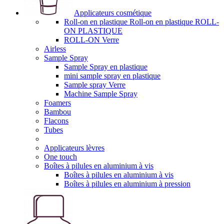
Applicateurs cosmétique
Roll-on en plastique Roll-on en plastique ROLL-
ON PLASTIQUE
ROLL-ON Verre
Airless
Sample Spray
Sample Spray en plastique
mini sample spray en plastique
Sample spray Verre
Machine Sample Spray
Foamers
Bambou
Flacons
Tubes
Applicateurs lèvres
One touch
Boîtes à pilules en aluminium à vis
Boîtes à pilules en aluminium à vis
Boîtes à pilules en aluminium à pression