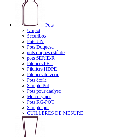
Pots
Unipot
Securibox
Pots UN
Pots Duquesa
pots duquesa stérile
pots SERIE-R
Piluliers PET
Piluliers HDPE
Piluliers de verre
Pots étoile
Sample Pot
Pots pour analyse
Mercury pot
Pots RG-POT
Sample pot
CUILLÈRES DE MESURE