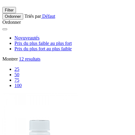
Filter
Triés par
Défaut
Ordonner
Ordonner
Novuveautés
Prix du plus faible au plus fort
Prix du plus fort au plus faible
Montrer
12 resultats
25
50
75
100