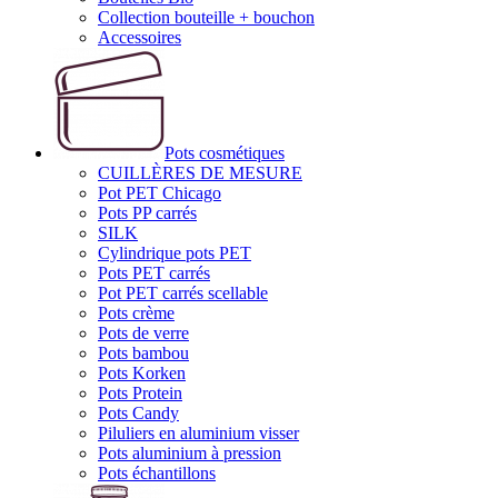
Collection bouteille + bouchon
Accessoires
Pots cosmétiques
CUILLÈRES DE MESURE
Pot PET Chicago
Pots PP carrés
SILK
Cylindrique pots PET
Pots PET carrés
Pot PET carrés scellable
Pots crème
Pots de verre
Pots bambou
Pots Korken
Pots Protein
Pots Candy
Piluliers en aluminium visser
Pots aluminium à pression
Pots échantillons