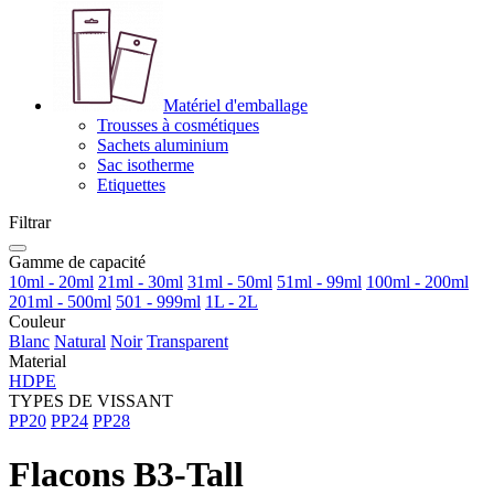
Matériel d'emballage
Trousses à cosmétiques
Sachets aluminium
Sac isotherme
Etiquettes
Filtrar
Gamme de capacité
10ml - 20ml
21ml - 30ml
31ml - 50ml
51ml - 99ml
100ml - 200ml
201ml - 500ml
501 - 999ml
1L - 2L
Couleur
Blanc
Natural
Noir
Transparent
Material
HDPE
TYPES DE VISSANT
PP20
PP24
PP28
Flacons B3-Tall