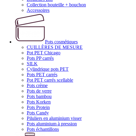
Collection bouteille + bouchon
Accessoires
Pots cosmétiques
CUILLÈRES DE MESURE
Pot PET Chicago
Pots PP carrés
SILK
Cylindrique pots PET
Pots PET carrés
Pot PET carrés scellable
Pots crème
Pots de verre
Pots bambou
Pots Korken
Pots Protein
Pots Candy
Piluliers en aluminium visser
Pots aluminium à pression
Pots échantillons