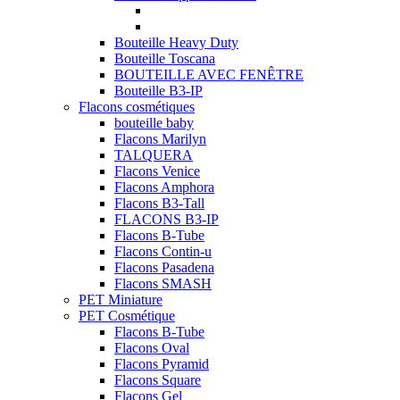
Bouteille Heavy Duty
Bouteille Toscana
BOUTEILLE AVEC FENÊTRE
Bouteille B3-IP
Flacons cosmétiques
bouteille baby
Flacons Marilyn
TALQUERA
Flacons Venice
Flacons Amphora
Flacons B3-Tall
FLACONS B3-IP
Flacons B-Tube
Flacons Contin-u
Flacons Pasadena
Flacons SMASH
PET Miniature
PET Cosmétique
Flacons B-Tube
Flacons Oval
Flacons Pyramid
Flacons Square
Flacons Gel