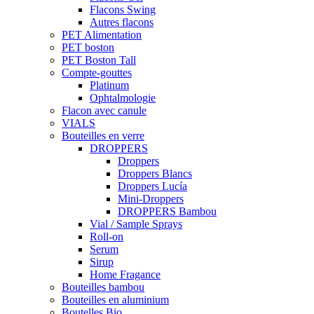
Flacons Swing
Autres flacons
PET Alimentation
PET boston
PET Boston Tall
Compte-gouttes
Platinum
Ophtalmologie
Flacon avec canule
VIALS
Bouteilles en verre
DROPPERS
Droppers
Droppers Blancs
Droppers Lucía
Mini-Droppers
DROPPERS Bambou
Vial / Sample Sprays
Roll-on
Serum
Sirup
Home Fragance
Bouteilles bambou
Bouteilles en aluminium
Boutelles Bio