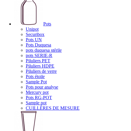
Pots
Unipot
Securibox
Pots UN
Pots Duquesa
pots duquesa stérile
pots SERIE-R
Piluliers PET
Piluliers HDPE
Piluliers de verre
Pots étoile
Sample Pot
Pots pour analyse
Mercury pot
Pots RG-POT
Sample pot
CUILLÈRES DE MESURE