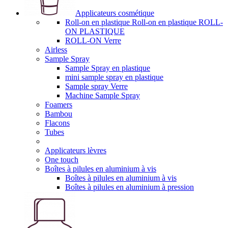
Applicateurs cosmétique
Roll-on en plastique Roll-on en plastique ROLL-
ON PLASTIQUE
ROLL-ON Verre
Airless
Sample Spray
Sample Spray en plastique
mini sample spray en plastique
Sample spray Verre
Machine Sample Spray
Foamers
Bambou
Flacons
Tubes
Applicateurs lèvres
One touch
Boîtes à pilules en aluminium à vis
Boîtes à pilules en aluminium à vis
Boîtes à pilules en aluminium à pression