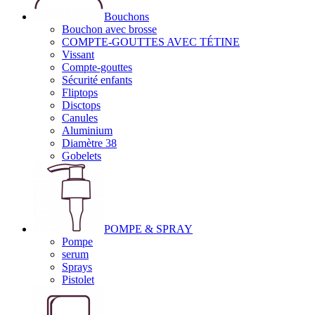
Bouchons
Bouchon avec brosse
COMPTE-GOUTTES AVEC TÉTINE
Vissant
Compte-gouttes
Sécurité enfants
Fliptops
Disctops
Canules
Aluminium
Diamètre 38
Gobelets
POMPE & SPRAY
Pompe
serum
Sprays
Pistolet