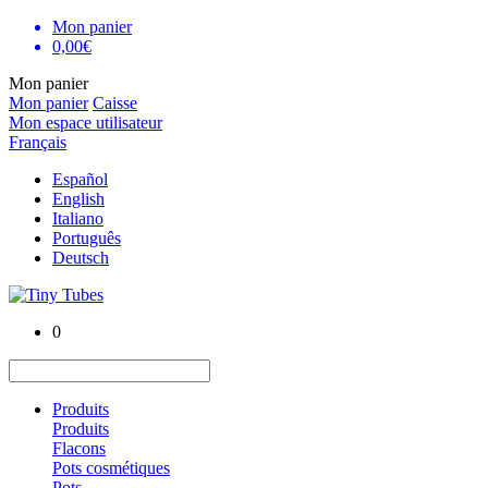
Mon panier
0,00€
Mon panier
Mon panier
Caisse
Mon espace utilisateur
Français
Español
English
Italiano
Português
Deutsch
0
Produits
Produits
Flacons
Pots cosmétiques
Pots