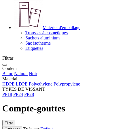
Matériel d'emballage
Trousses à cosmétiques
Sachets aluminium
Sac isotherme
Etiquettes
Filtrar
Couleur
Blanc
Natural
Noir
Material
HDPE
LDPE
Polyethylene
Polypropylene
TYPES DE VISSANT
PP18
PP24
PP28
Compte-gouttes
Filter
Triés par
Défaut