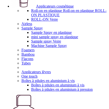
Applicateurs cosmétique
Roll-on en plastique Roll-on en plastique ROLL-
ON PLASTIQUE
ROLL-ON Verre
Airless
Sample Spray
Sample Spray en plastique
mini sample spray en plastique
Sample spray Verre
Machine Sample Spray
Foamers
Bambou
Flacons
Tubes
Applicateurs lèvres
One touch
Boîtes à pilules en aluminium à vis
Boîtes à pilules en aluminium à vis
Boîtes à pilules en aluminium à pression