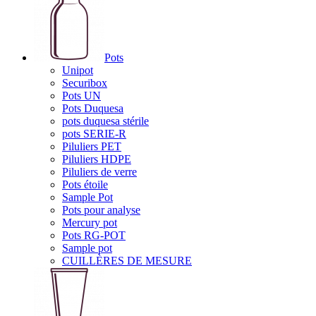
Pots
Unipot
Securibox
Pots UN
Pots Duquesa
pots duquesa stérile
pots SERIE-R
Piluliers PET
Piluliers HDPE
Piluliers de verre
Pots étoile
Sample Pot
Pots pour analyse
Mercury pot
Pots RG-POT
Sample pot
CUILLÈRES DE MESURE