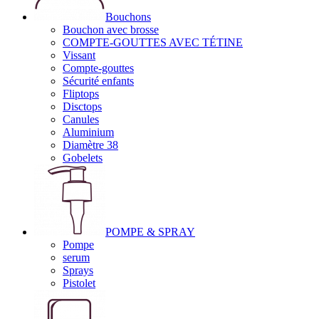
Bouchons
Bouchon avec brosse
COMPTE-GOUTTES AVEC TÉTINE
Vissant
Compte-gouttes
Sécurité enfants
Fliptops
Disctops
Canules
Aluminium
Diamètre 38
Gobelets
POMPE & SPRAY
Pompe
serum
Sprays
Pistolet