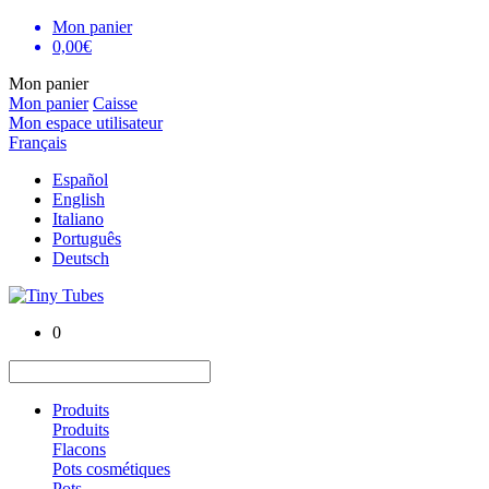
Mon panier
0,00€
Mon panier
Mon panier
Caisse
Mon espace utilisateur
Français
Español
English
Italiano
Português
Deutsch
0
Produits
Produits
Flacons
Pots cosmétiques
Pots