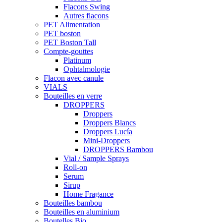
Flacons Swing
Autres flacons
PET Alimentation
PET boston
PET Boston Tall
Compte-gouttes
Platinum
Ophtalmologie
Flacon avec canule
VIALS
Bouteilles en verre
DROPPERS
Droppers
Droppers Blancs
Droppers Lucía
Mini-Droppers
DROPPERS Bambou
Vial / Sample Sprays
Roll-on
Serum
Sirup
Home Fragance
Bouteilles bambou
Bouteilles en aluminium
Boutelles Bio