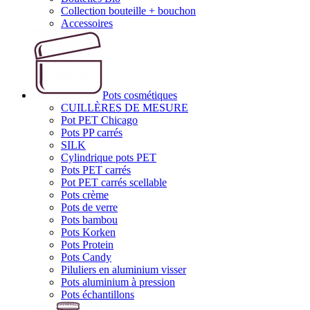
Collection bouteille + bouchon
Accessoires
Pots cosmétiques
CUILLÈRES DE MESURE
Pot PET Chicago
Pots PP carrés
SILK
Cylindrique pots PET
Pots PET carrés
Pot PET carrés scellable
Pots crème
Pots de verre
Pots bambou
Pots Korken
Pots Protein
Pots Candy
Piluliers en aluminium visser
Pots aluminium à pression
Pots échantillons