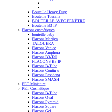
Bouteille Heavy Duty
Bouteille Toscana
BOUTEILLE AVEC FENÊTRE
Bouteille B3-IP
Flacons cosmétiques
bouteille baby
Flacons Marilyn
TALQUERA
Flacons Venice
Flacons Amphora
Flacons B3-Tall
FLACONS B3-IP
Flacons B-Tube
Flacons Contin-u
Flacons Pasadena
Flacons SMASH
PET Miniature
PET Cosmétique
Flacons B-Tube
Flacons Oval
Flacons Pyramid
Flacons Square
Flacons Gel